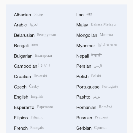
Shqip
ລາວ
Albanian
Lao
العربية
Bahasa Melayu
Arabic
Malay
Беларуская
Монгол
Belarusian
Mongolian
বাংলা
မြန်မာဘာသာ
Bengali
Myanmar
Български
नेपाली
Bulgarian
Nepali
ខ្មែរ
فارسی
Cambodian
Persian
Hrvatski
Polski
Croatian
Polish
Český
Português
Czech
Portuguese
English
پښتو
English
Pashto
Esperanto
Română
Esperanto
Romanian
Filipino
Русский
Filipino
Russian
Français
Српски
French
Serbian