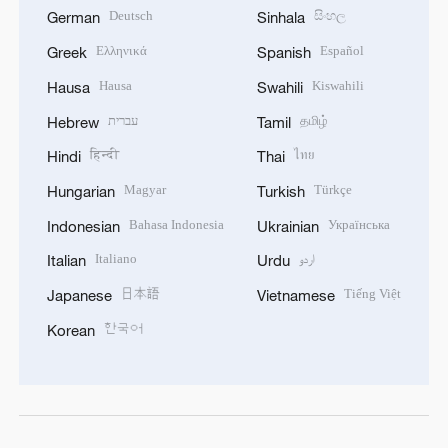
Deutsch
සිංහල
German
Sinhala
Ελληνικά
Español
Greek
Spanish
Hausa
Kiswahili
Hausa
Swahili
עברית
தமிழ்
Hebrew
Tamil
हिन्दी
ไทย
Hindi
Thai
Magyar
Türkçe
Hungarian
Turkish
Bahasa Indonesia
Українська
Indonesian
Ukrainian
Italiano
اردو
Italian
Urdu
日本語
Tiếng Việt
Japanese
Vietnamese
한국어
Korean