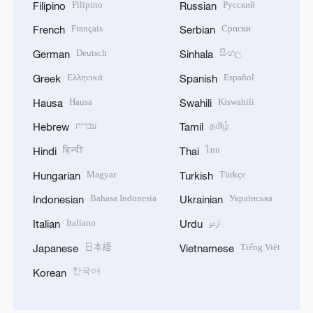
Filipino
Русский
Filipino
Russian
Français
Српски
French
Serbian
Deutsch
සිංහල
German
Sinhala
Ελληνικά
Español
Greek
Spanish
Hausa
Kiswahili
Hausa
Swahili
עברית
தமிழ்
Hebrew
Tamil
हिन्दी
ไทย
Hindi
Thai
Magyar
Türkçe
Hungarian
Turkish
Bahasa Indonesia
Українська
Indonesian
Ukrainian
Italiano
اردو
Italian
Urdu
日本語
Tiếng Việt
Japanese
Vietnamese
한국어
Korean