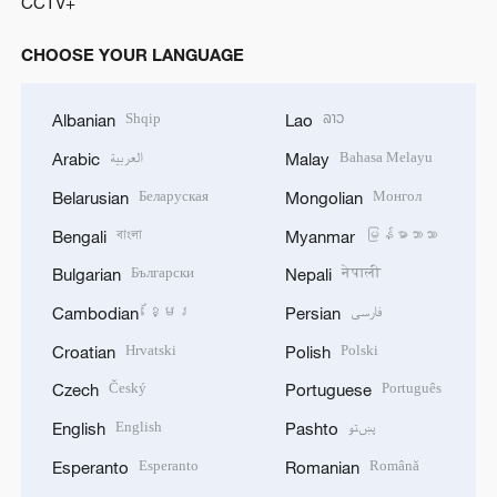
CCTV+
CHOOSE YOUR LANGUAGE
Shqip
ລາວ
Albanian
Lao
العربية
Bahasa Melayu
Arabic
Malay
Беларуская
Монгол
Belarusian
Mongolian
বাংলা
မြန်မာဘာသာ
Bengali
Myanmar
Български
नेपाली
Bulgarian
Nepali
ខ្មែរ
فارسی
Cambodian
Persian
Hrvatski
Polski
Croatian
Polish
Český
Português
Czech
Portuguese
English
پښتو
English
Pashto
Esperanto
Română
Esperanto
Romanian