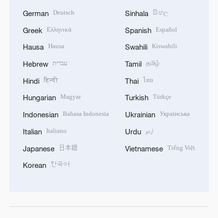
Deutsch
සිංහල
German
Sinhala
Ελληνικά
Español
Greek
Spanish
Hausa
Kiswahili
Hausa
Swahili
עברית
தமிழ்
Hebrew
Tamil
हिन्दी
ไทย
Hindi
Thai
Magyar
Türkçe
Hungarian
Turkish
Bahasa Indonesia
Українська
Indonesian
Ukrainian
Italiano
اردو
Italian
Urdu
日本語
Tiếng Việt
Japanese
Vietnamese
한국어
Korean