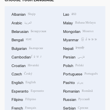
Shqip
ລາວ
Albanian
Lao
العربية
Bahasa Melayu
Arabic
Malay
Беларуская
Монгол
Belarusian
Mongolian
বাংলা
မြန်မာဘာသာ
Bengali
Myanmar
Български
नेपाली
Bulgarian
Nepali
ខ្មែរ
فارسی
Cambodian
Persian
Hrvatski
Polski
Croatian
Polish
Český
Português
Czech
Portuguese
English
پښتو
English
Pashto
Esperanto
Română
Esperanto
Romanian
Filipino
Русский
Filipino
Russian
Français
Српски
French
Serbian