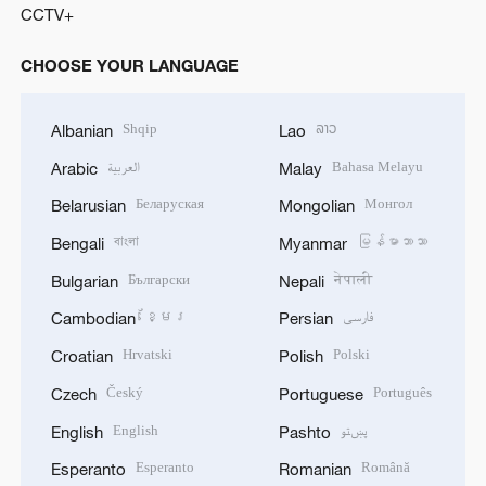
CCTV+
CHOOSE YOUR LANGUAGE
Shqip
ລາວ
Albanian
Lao
العربية
Bahasa Melayu
Arabic
Malay
Беларуская
Монгол
Belarusian
Mongolian
বাংলা
မြန်မာဘာသာ
Bengali
Myanmar
Български
नेपाली
Bulgarian
Nepali
ខ្មែរ
فارسی
Cambodian
Persian
Hrvatski
Polski
Croatian
Polish
Český
Português
Czech
Portuguese
English
پښتو
English
Pashto
Esperanto
Română
Esperanto
Romanian