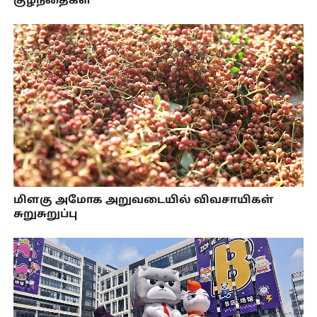
குழந்தைகள்
மிளகு அமோக அறுவடையில் விவசாயிகள்
சுறுசுறுப்பு