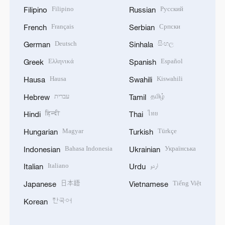
Filipino
Русский
Filipino
Russian
Français
Српски
French
Serbian
Deutsch
සිංහල
German
Sinhala
Ελληνικά
Español
Greek
Spanish
Hausa
Kiswahili
Hausa
Swahili
עברית
தமிழ்
Hebrew
Tamil
हिन्दी
ไทย
Hindi
Thai
Magyar
Türkçe
Hungarian
Turkish
Bahasa Indonesia
Українська
Indonesian
Ukrainian
Italiano
اردو
Italian
Urdu
日本語
Tiếng Việt
Japanese
Vietnamese
한국어
Korean