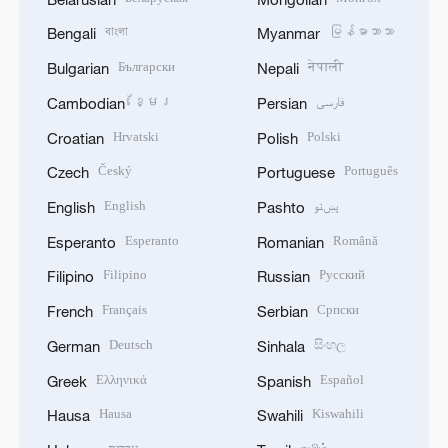
বাংলা
မြန်မာဘာသာ
Bengali
Myanmar
Български
नेपाली
Bulgarian
Nepali
ខ្មែរ
فارسی
Cambodian
Persian
Hrvatski
Polski
Croatian
Polish
Český
Português
Czech
Portuguese
English
پښتو
English
Pashto
Esperanto
Română
Esperanto
Romanian
Filipino
Русский
Filipino
Russian
Français
Српски
French
Serbian
Deutsch
සිංහල
German
Sinhala
Ελληνικά
Español
Greek
Spanish
Hausa
Kiswahili
Hausa
Swahili