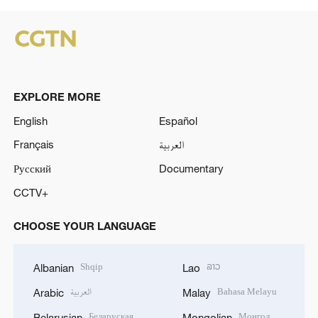
EXPLORE MORE
English
Español
Français
العربية
Русский
Documentary
CCTV+
CHOOSE YOUR LANGUAGE
Shqip
ລາວ
Albanian
Lao
العربية
Bahasa Melayu
Arabic
Malay
Беларуская
Монгол
Belarusian
Mongolian