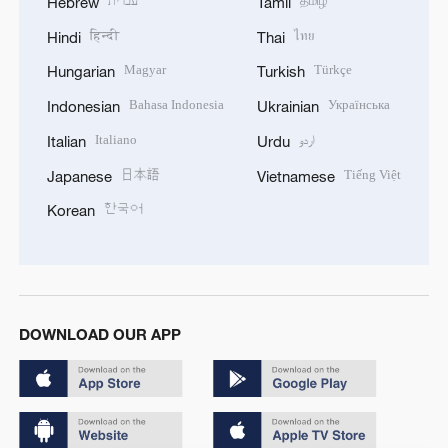
עברית
தமிழ்
Hebrew
Tamil
हिन्दी
ไทย
Hindi
Thai
Magyar
Türkçe
Hungarian
Turkish
Bahasa Indonesia
Українська
Indonesian
Ukrainian
Italiano
اردو
Italian
Urdu
日本語
Tiếng Việt
Japanese
Vietnamese
한국어
Korean
DOWNLOAD OUR APP