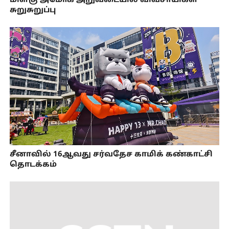
மிளகு அமோக அறுவடையில் விவசாயிகள்
சுறுசுறுப்பு
சீனாவில் 16ஆவது சர்வதேச காமிக் கண்காட்சி
தொடக்கம்