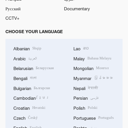
Русский
Documentary
CCTV+
CHOOSE YOUR LANGUAGE
Shqip
ລາວ
Albanian
Lao
العربية
Bahasa Melayu
Arabic
Malay
Беларуская
Монгол
Belarusian
Mongolian
বাংলা
မြန်မာဘာသာ
Bengali
Myanmar
Български
नेपाली
Bulgarian
Nepali
ខ្មែរ
فارسی
Cambodian
Persian
Hrvatski
Polski
Croatian
Polish
Český
Português
Czech
Portuguese
English
پښتو
English
Pashto