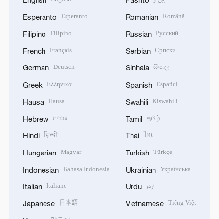
Esperanto
Română
Esperanto
Romanian
Filipino
Русский
Filipino
Russian
Français
Српски
French
Serbian
Deutsch
සිංහල
German
Sinhala
Ελληνικά
Español
Greek
Spanish
Hausa
Kiswahili
Hausa
Swahili
עברית
தமிழ்
Hebrew
Tamil
हिन्दी
ไทย
Hindi
Thai
Magyar
Türkçe
Hungarian
Turkish
Bahasa Indonesia
Українська
Indonesian
Ukrainian
Italiano
اردو
Italian
Urdu
日本語
Tiếng Việt
Japanese
Vietnamese