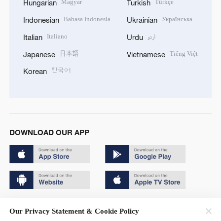
Magyar
Türkçe
Hungarian
Turkish
Bahasa Indonesia
Українська
Indonesian
Ukrainian
Italiano
اردو
Italian
Urdu
日本語
Tiếng Việt
Japanese
Vietnamese
한국어
Korean
DOWNLOAD OUR APP
Copyright © 2024 CGTN.
Our Privacy Statement & Cookie Policy
京ICP备20000184号