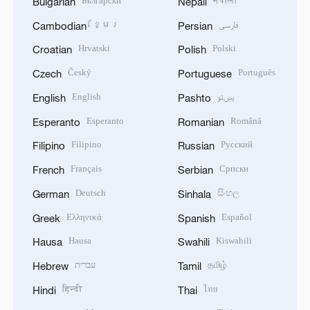
Български
नेपाली
Bulgarian
Nepali
ខ្មែរ
فارسی
Cambodian
Persian
Hrvatski
Polski
Croatian
Polish
Český
Português
Czech
Portuguese
English
پښتو
English
Pashto
Esperanto
Română
Esperanto
Romanian
Filipino
Русский
Filipino
Russian
Français
Српски
French
Serbian
Deutsch
සිංහල
German
Sinhala
Ελληνικά
Español
Greek
Spanish
Hausa
Kiswahili
Hausa
Swahili
עברית
தமிழ்
Hebrew
Tamil
हिन्दी
ไทย
Hindi
Thai