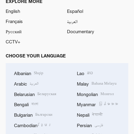
EXPLORE MORE
English
Español
Français
العربية
Русский
Documentary
CCTV+
CHOOSE YOUR LANGUAGE
Shqip
ລາວ
Albanian
Lao
العربية
Bahasa Melayu
Arabic
Malay
Беларуская
Монгол
Belarusian
Mongolian
বাংলা
မြန်မာဘာသာ
Bengali
Myanmar
Български
नेपाली
Bulgarian
Nepali
ខ្មែរ
فارسی
Cambodian
Persian