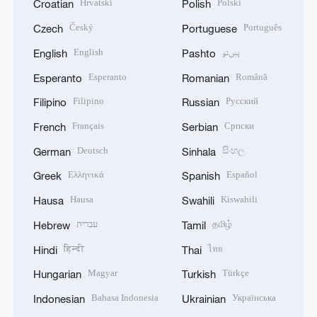
Hrvatski
Polski
Croatian
Polish
Český
Português
Czech
Portuguese
English
پښتو
English
Pashto
Esperanto
Română
Esperanto
Romanian
Filipino
Русский
Filipino
Russian
Français
Српски
French
Serbian
Deutsch
සිංහල
German
Sinhala
Ελληνικά
Español
Greek
Spanish
Hausa
Kiswahili
Hausa
Swahili
עברית
தமிழ்
Hebrew
Tamil
हिन्दी
ไทย
Hindi
Thai
Magyar
Türkçe
Hungarian
Turkish
Bahasa Indonesia
Українська
Indonesian
Ukrainian