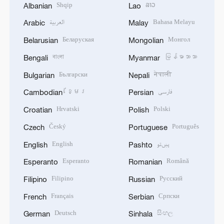
Shqip
ລາວ
Albanian
Lao
العربية
Bahasa Melayu
Arabic
Malay
Беларуская
Монгол
Belarusian
Mongolian
বাংলা
မြန်မာဘာသာ
Bengali
Myanmar
Български
नेपाली
Bulgarian
Nepali
ខ្មែរ
فارسی
Cambodian
Persian
Hrvatski
Polski
Croatian
Polish
Český
Português
Czech
Portuguese
English
پښتو
English
Pashto
Esperanto
Română
Esperanto
Romanian
Filipino
Русский
Filipino
Russian
Français
Српски
French
Serbian
Deutsch
සිංහල
German
Sinhala