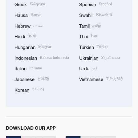
Ελληνικά
Español
Greek
Spanish
Hausa
Kiswahili
Hausa
Swahili
עברית
தமிழ்
Hebrew
Tamil
हिन्दी
ไทย
Hindi
Thai
Magyar
Türkçe
Hungarian
Turkish
Bahasa Indonesia
Українська
Indonesian
Ukrainian
Italiano
اردو
Italian
Urdu
日本語
Tiếng Việt
Japanese
Vietnamese
한국어
Korean
DOWNLOAD OUR APP