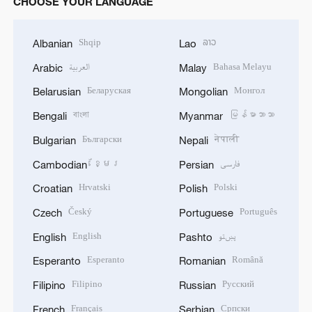
CHOOSE YOUR LANGUAGE
Shqip
ລາວ
Albanian
Lao
العربية
Bahasa Melayu
Arabic
Malay
Беларуская
Монгол
Belarusian
Mongolian
বাংলা
မြန်မာဘာသာ
Bengali
Myanmar
Български
नेपाली
Bulgarian
Nepali
ខ្មែរ
فارسی
Cambodian
Persian
Hrvatski
Polski
Croatian
Polish
Český
Português
Czech
Portuguese
English
پښتو
English
Pashto
Esperanto
Română
Esperanto
Romanian
Filipino
Русский
Filipino
Russian
Français
Српски
French
Serbian