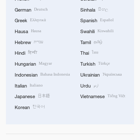
Deutsch
සිංහල
German
Sinhala
Ελληνικά
Español
Greek
Spanish
Hausa
Kiswahili
Hausa
Swahili
עברית
தமிழ்
Hebrew
Tamil
हिन्दी
ไทย
Hindi
Thai
Magyar
Türkçe
Hungarian
Turkish
Bahasa Indonesia
Українська
Indonesian
Ukrainian
Italiano
اردو
Italian
Urdu
日本語
Tiếng Việt
Japanese
Vietnamese
한국어
Korean