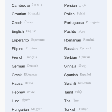
ខ្មែរ
فارسی
Cambodian
Persian
Hrvatski
Polski
Croatian
Polish
Český
Português
Czech
Portuguese
English
پښتو
English
Pashto
Esperanto
Română
Esperanto
Romanian
Filipino
Русский
Filipino
Russian
Français
Српски
French
Serbian
Deutsch
සිංහල
German
Sinhala
Ελληνικά
Español
Greek
Spanish
Hausa
Kiswahili
Hausa
Swahili
עברית
தமிழ்
Hebrew
Tamil
हिन्दी
ไทย
Hindi
Thai
Magyar
Türkçe
Hungarian
Turkish