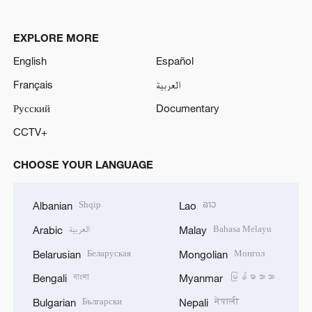
EXPLORE MORE
English
Español
Français
العربية
Русский
Documentary
CCTV+
CHOOSE YOUR LANGUAGE
Shqip
ລາວ
Albanian
Lao
العربية
Bahasa Melayu
Arabic
Malay
Беларуская
Монгол
Belarusian
Mongolian
বাংলা
မြန်မာဘာသာ
Bengali
Myanmar
Български
नेपाली
Bulgarian
Nepali