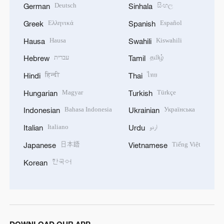
Deutsch
සිංහල
German
Sinhala
Ελληνικά
Español
Greek
Spanish
Hausa
Kiswahili
Hausa
Swahili
עברית
தமிழ்
Hebrew
Tamil
हिन्दी
ไทย
Hindi
Thai
Magyar
Türkçe
Hungarian
Turkish
Bahasa Indonesia
Українська
Indonesian
Ukrainian
Italiano
اردو
Italian
Urdu
日本語
Tiếng Việt
Japanese
Vietnamese
한국어
Korean