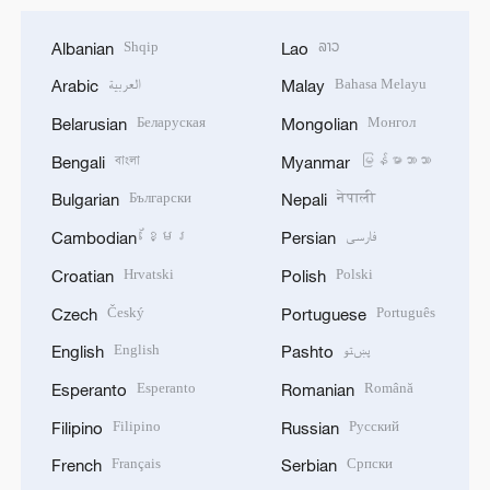
Shqip
ລາວ
Albanian
Lao
العربية
Bahasa Melayu
Arabic
Malay
Беларуская
Монгол
Belarusian
Mongolian
বাংলা
မြန်မာဘာသာ
Bengali
Myanmar
Български
नेपाली
Bulgarian
Nepali
ខ្មែរ
فارسی
Cambodian
Persian
Hrvatski
Polski
Croatian
Polish
Český
Português
Czech
Portuguese
English
پښتو
English
Pashto
Esperanto
Română
Esperanto
Romanian
Filipino
Русский
Filipino
Russian
Français
Српски
French
Serbian