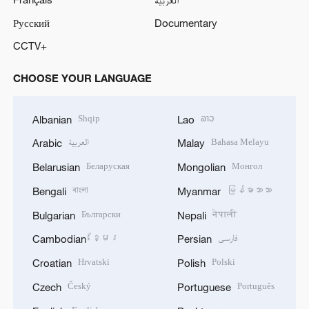
Русский
Documentary
CCTV+
CHOOSE YOUR LANGUAGE
Shqip
ລາວ
Albanian
Lao
العربية
Bahasa Melayu
Arabic
Malay
Беларуская
Монгол
Belarusian
Mongolian
বাংলা
မြန်မာဘာသာ
Bengali
Myanmar
Български
नेपाली
Bulgarian
Nepali
ខ្មែរ
فارسی
Cambodian
Persian
Hrvatski
Polski
Croatian
Polish
Český
Português
Czech
Portuguese