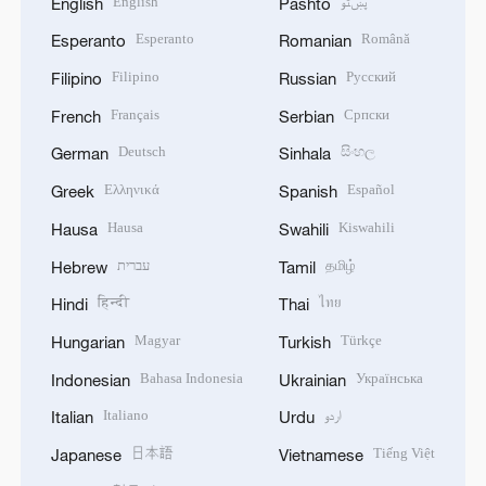
English
پښتو
English
Pashto
Esperanto
Română
Esperanto
Romanian
Filipino
Русский
Filipino
Russian
Français
Српски
French
Serbian
Deutsch
සිංහල
German
Sinhala
Ελληνικά
Español
Greek
Spanish
Hausa
Kiswahili
Hausa
Swahili
עברית
தமிழ்
Hebrew
Tamil
हिन्दी
ไทย
Hindi
Thai
Magyar
Türkçe
Hungarian
Turkish
Bahasa Indonesia
Українська
Indonesian
Ukrainian
Italiano
اردو
Italian
Urdu
日本語
Tiếng Việt
Japanese
Vietnamese