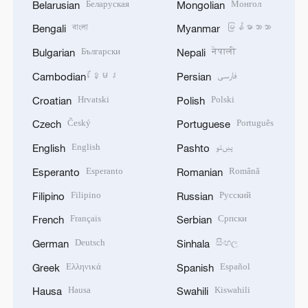
Беларуская
Монгол
Belarusian
Mongolian
বাংলা
မြန်မာဘာသာ
Bengali
Myanmar
Български
नेपाली
Bulgarian
Nepali
ខ្មែរ
فارسی
Cambodian
Persian
Hrvatski
Polski
Croatian
Polish
Český
Português
Czech
Portuguese
English
پښتو
English
Pashto
Esperanto
Română
Esperanto
Romanian
Filipino
Русский
Filipino
Russian
Français
Српски
French
Serbian
Deutsch
සිංහල
German
Sinhala
Ελληνικά
Español
Greek
Spanish
Hausa
Kiswahili
Hausa
Swahili