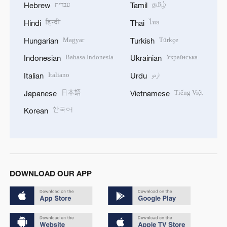
עברית
தமிழ்
Hebrew
Tamil
हिन्दी
ไทย
Hindi
Thai
Magyar
Türkçe
Hungarian
Turkish
Bahasa Indonesia
Українська
Indonesian
Ukrainian
Italiano
اردو
Italian
Urdu
日本語
Tiếng Việt
Japanese
Vietnamese
한국어
Korean
DOWNLOAD OUR APP