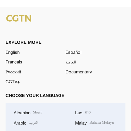
EXPLORE MORE
English
Español
Français
العربية
Русский
Documentary
CCTV+
CHOOSE YOUR LANGUAGE
Shqip
ລາວ
Albanian
Lao
العربية
Bahasa Melayu
Arabic
Malay