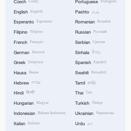
Český
Português
Czech
Portuguese
English
پښتو
English
Pashto
Esperanto
Română
Esperanto
Romanian
Filipino
Русский
Filipino
Russian
Français
Српски
French
Serbian
Deutsch
සිංහල
German
Sinhala
Ελληνικά
Español
Greek
Spanish
Hausa
Kiswahili
Hausa
Swahili
עברית
தமிழ்
Hebrew
Tamil
हिन्दी
ไทย
Hindi
Thai
Magyar
Türkçe
Hungarian
Turkish
Bahasa Indonesia
Українська
Indonesian
Ukrainian
Italiano
اردو
Italian
Urdu