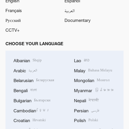
English
Español
Français
العربية
Русский
Documentary
CCTV+
CHOOSE YOUR LANGUAGE
Shqip
ລາວ
Albanian
Lao
العربية
Bahasa Melayu
Arabic
Malay
Беларуская
Монгол
Belarusian
Mongolian
বাংলা
မြန်မာဘာသာ
Bengali
Myanmar
Български
नेपाली
Bulgarian
Nepali
ខ្មែរ
فارسی
Cambodian
Persian
Hrvatski
Polski
Croatian
Polish