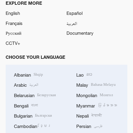
EXPLORE MORE
English
Español
Français
العربية
Русский
Documentary
CCTV+
CHOOSE YOUR LANGUAGE
Shqip
ລາວ
Albanian
Lao
العربية
Bahasa Melayu
Arabic
Malay
Беларуская
Монгол
Belarusian
Mongolian
বাংলা
မြန်မာဘာသာ
Bengali
Myanmar
Български
नेपाली
Bulgarian
Nepali
ខ្មែរ
فارسی
Cambodian
Persian