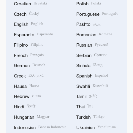
Hrvatski
Polski
Croatian
Polish
Český
Português
Czech
Portuguese
English
پښتو
English
Pashto
Esperanto
Română
Esperanto
Romanian
Filipino
Русский
Filipino
Russian
Français
Српски
French
Serbian
Deutsch
සිංහල
German
Sinhala
Ελληνικά
Español
Greek
Spanish
Hausa
Kiswahili
Hausa
Swahili
עברית
தமிழ்
Hebrew
Tamil
हिन्दी
ไทย
Hindi
Thai
Magyar
Türkçe
Hungarian
Turkish
Bahasa Indonesia
Українська
Indonesian
Ukrainian