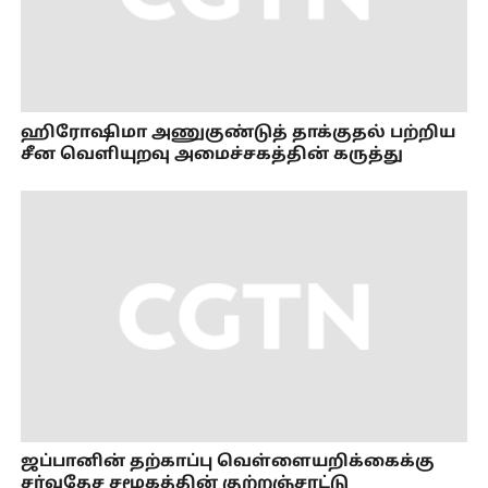
ஹிரோஷிமா அணுகுண்டுத் தாக்குதல் பற்றிய
சீன வெளியுறவு அமைச்சகத்தின் கருத்து
ஜப்பானின் தற்காப்பு வெள்ளையறிக்கைக்கு
சர்வதேச சமூகத்தின் குற்றஞ்சாட்டு