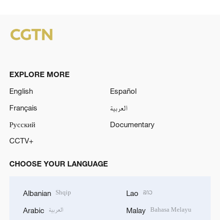
EXPLORE MORE
English
Español
Français
العربية
Русский
Documentary
CCTV+
CHOOSE YOUR LANGUAGE
Shqip
ລາວ
Albanian
Lao
العربية
Bahasa Melayu
Arabic
Malay