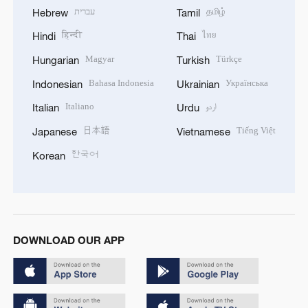
עברית
தமிழ்
Hebrew
Tamil
हिन्दी
ไทย
Hindi
Thai
Magyar
Türkçe
Hungarian
Turkish
Bahasa Indonesia
Українська
Indonesian
Ukrainian
Italiano
اردو
Italian
Urdu
日本語
Tiếng Việt
Japanese
Vietnamese
한국어
Korean
DOWNLOAD OUR APP