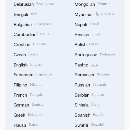
Беларуская
Монгол
Belarusian
Mongolian
বাংলা
မြန်မာဘာသာ
Bengali
Myanmar
Български
नेपाली
Bulgarian
Nepali
ខ្មែរ
فارسی
Cambodian
Persian
Hrvatski
Polski
Croatian
Polish
Český
Português
Czech
Portuguese
English
پښتو
English
Pashto
Esperanto
Română
Esperanto
Romanian
Filipino
Русский
Filipino
Russian
Français
Српски
French
Serbian
Deutsch
සිංහල
German
Sinhala
Ελληνικά
Español
Greek
Spanish
Hausa
Kiswahili
Hausa
Swahili