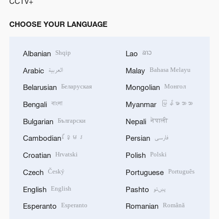
CCTV+
CHOOSE YOUR LANGUAGE
Shqip
ລາວ
Albanian
Lao
العربية
Bahasa Melayu
Arabic
Malay
Беларуская
Монгол
Belarusian
Mongolian
বাংলা
မြန်မာဘာသာ
Bengali
Myanmar
Български
नेपाली
Bulgarian
Nepali
ខ្មែរ
فارسی
Cambodian
Persian
Hrvatski
Polski
Croatian
Polish
Český
Português
Czech
Portuguese
English
پښتو
English
Pashto
Esperanto
Română
Esperanto
Romanian