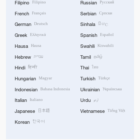
Filipino
Русский
Filipino
Russian
Français
Српски
French
Serbian
Deutsch
සිංහල
German
Sinhala
Ελληνικά
Español
Greek
Spanish
Hausa
Kiswahili
Hausa
Swahili
עברית
தமிழ்
Hebrew
Tamil
हिन्दी
ไทย
Hindi
Thai
Magyar
Türkçe
Hungarian
Turkish
Bahasa Indonesia
Українська
Indonesian
Ukrainian
Italiano
اردو
Italian
Urdu
日本語
Tiếng Việt
Japanese
Vietnamese
한국어
Korean