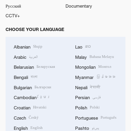
Русский
Documentary
CCTV+
CHOOSE YOUR LANGUAGE
Shqip
ລາວ
Albanian
Lao
العربية
Bahasa Melayu
Arabic
Malay
Беларуская
Монгол
Belarusian
Mongolian
বাংলা
မြန်မာဘာသာ
Bengali
Myanmar
Български
नेपाली
Bulgarian
Nepali
ខ្មែរ
فارسی
Cambodian
Persian
Hrvatski
Polski
Croatian
Polish
Český
Português
Czech
Portuguese
English
پښتو
English
Pashto