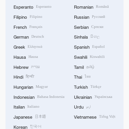
Esperanto
Română
Esperanto
Romanian
Filipino
Русский
Filipino
Russian
Français
Српски
French
Serbian
Deutsch
සිංහල
German
Sinhala
Ελληνικά
Español
Greek
Spanish
Hausa
Kiswahili
Hausa
Swahili
עברית
தமிழ்
Hebrew
Tamil
हिन्दी
ไทย
Hindi
Thai
Magyar
Türkçe
Hungarian
Turkish
Bahasa Indonesia
Українська
Indonesian
Ukrainian
Italiano
اردو
Italian
Urdu
日本語
Tiếng Việt
Japanese
Vietnamese
한국어
Korean