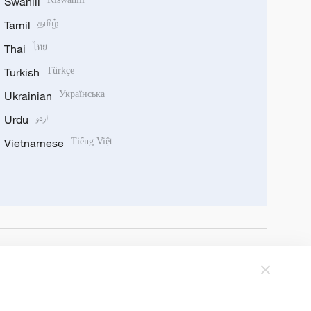
Swahili
Tamil
தமிழ்
Thai
ไทย
Turkish
Türkçe
Ukrainian
Українська
Urdu
اردو
Vietnamese
Tiếng Việt