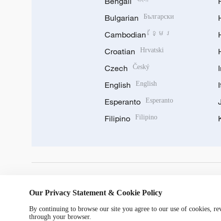
Bengali
Bulgarian
Български
Cambodian
ខ្មែរ
Croatian
Hrvatski
Czech
Český
English
English
Esperanto
Esperanto
Filipino
Filipino
DOWNLOAD OUR APP
Our Privacy Statement & Cookie Policy
By continuing to browse our site you agree to our use of cookies, r
through your browser.