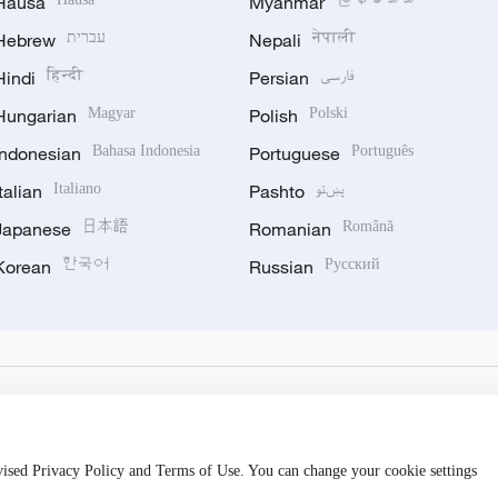
Hausa
Myanmar
Hebrew
עברית
Nepali
नेपाली
Hindi
हिन्दी
Persian
فارسی
Hungarian
Magyar
Polish
Polski
Indonesian
Bahasa Indonesia
Portuguese
Português
Italian
Italiano
Pashto
پښتو
Japanese
日本語
Romanian
Română
Korean
한국어
Russian
Русский
evised Privacy Policy and Terms of Use. You can change your cookie settings