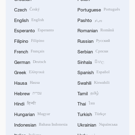
Český
Português
Czech
Portuguese
English
پښتو
English
Pashto
Esperanto
Română
Esperanto
Romanian
Filipino
Русский
Filipino
Russian
Français
Српски
French
Serbian
Deutsch
සිංහල
German
Sinhala
Ελληνικά
Español
Greek
Spanish
Hausa
Kiswahili
Hausa
Swahili
עברית
தமிழ்
Hebrew
Tamil
हिन्दी
ไทย
Hindi
Thai
Magyar
Türkçe
Hungarian
Turkish
Bahasa Indonesia
Українська
Indonesian
Ukrainian
Italiano
اردو