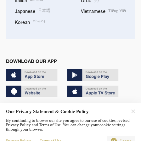
Italian
Urdu
日本語
Tiếng Việt
Japanese
Vietnamese
한국어
Korean
DOWNLOAD OUR APP
Copyright © 2024 CGTN.
Our Privacy Statement & Cookie Policy
京ICP备20000184号
By continuing to browse our site you agree to our use of cookies, revised
Privacy Policy and Terms of Use. You can change your cookie settings
京公网安备 11010502050052号
through your browser.
Disinformation report hotline: 010-85061466
Privacy Policy
Terms of Use
I agree