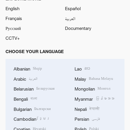
English
Español
Français
العربية
Русский
Documentary
CCTV+
CHOOSE YOUR LANGUAGE
Shqip
ລາວ
Albanian
Lao
العربية
Bahasa Melayu
Arabic
Malay
Беларуская
Монгол
Belarusian
Mongolian
বাংলা
မြန်မာဘာသာ
Bengali
Myanmar
Български
नेपाली
Bulgarian
Nepali
ខ្មែរ
فارسی
Cambodian
Persian
Hrvatski
Polski
Croatian
Polish