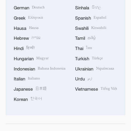
Deutsch
සිංහල
German
Sinhala
Ελληνικά
Español
Greek
Spanish
Hausa
Kiswahili
Hausa
Swahili
עברית
தமிழ்
Hebrew
Tamil
हिन्दी
ไทย
Hindi
Thai
Magyar
Türkçe
Hungarian
Turkish
Bahasa Indonesia
Українська
Indonesian
Ukrainian
Italiano
اردو
Italian
Urdu
日本語
Tiếng Việt
Japanese
Vietnamese
한국어
Korean