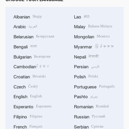
Shqip
ລາວ
Albanian
Lao
العربية
Bahasa Melayu
Arabic
Malay
Беларуская
Монгол
Belarusian
Mongolian
বাংলা
မြန်မာဘာသာ
Bengali
Myanmar
Български
नेपाली
Bulgarian
Nepali
ខ្មែរ
فارسی
Cambodian
Persian
Hrvatski
Polski
Croatian
Polish
Český
Português
Czech
Portuguese
English
پښتو
English
Pashto
Esperanto
Română
Esperanto
Romanian
Filipino
Русский
Filipino
Russian
Français
Српски
French
Serbian